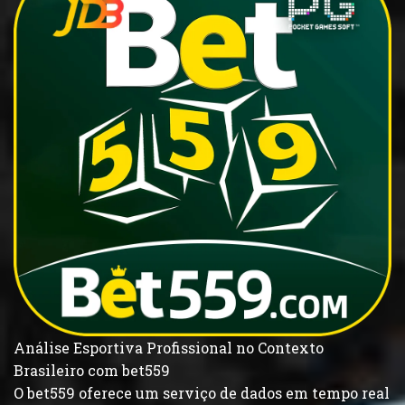
Análise Esportiva Profissional no Contexto
Brasileiro com bet559
O bet559 oferece um serviço de dados em tempo real