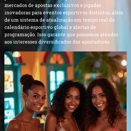
mercados de apostas exclusivos e jogadas
inovadoras para eventos esportivos distintos, além
de um sistema de atualização em tempo real do
calendário esportivo global e alertas de
programação. Isso garante que possamos atender
aos interesses diversificados dos apostadores.