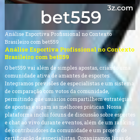
Análise Esportiva Profissional no Contexto
Brasileiro com bet559
Análise Esportiva Profissional no Contexto
Brasileiro com bet559
O bet559 vai além de simples apostas, criando uma
comunidade ativa de amantes de esportes.
Integramos previsões de especialistas e um sistema
de comparação com votos da comunidade,
permitindo que usuários compartilhem estratégias
de apostas e sigam as melhores práticas. Nossa
plataforma inclui fóruns de discussão sobre esportes
e chat ao vivo durante eventos, além de um ranking
de contribuidores da comunidade e um projeto de
certificação de especialistas. Organizamos ligas de