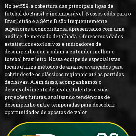
No bet559, a cobertura das principais ligas de
futebol do Brasil é incomparável. Nossos odds para o
Brasileirão e a Série B são frequentemente
superiores à concorrência, apresentados com uma
análise de mercado detalhada. Oferecemos dados
estatísticos exclusivos e indicadores de
desempenho que ajudam a entender melhor o
futebol brasileiro. Nossa equipe de especialistas
locais utiliza métodos de análise avançados para
cobrir desde os clássicos regionais até as partidas
decisivas. Além disso, acompanhamos o
desenvolvimento de jovens talentos e suas
projeções futuras, analisando tendências de
desempenho entre temporadas para descobrir
oportunidades de apostas de valor.