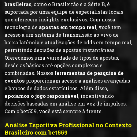
brasileiras
, como o Brasileirão e a Série B, é
suportada por uma equipe de especialistas locais
que oferecem insights exclusivos. Com nossa
tecnologia de
apostas em tempo real
, você tem
acesso a um sistema de transmissão ao vivo de
baixa latência e atualizações de odds em tempo real,
permitindo decisões de apostas instantâneas.
Oferecemos uma variedade de tipos de apostas,
desde as básicas até opções complexas e
combinadas. Nossos
ferramentas de pesquisa de
eventos
proporcionam acesso a análises avançadas
e bancos de dados estatísticos. Além disso,
apoiamos o jogo responsável
, incentivando
decisões baseadas em análise em vez de impulsos.
Com o bet559, você está sempre à frente.
Análise Esportiva Profissional no Contexto
Brasileiro com bet559