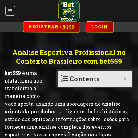
Skip
to
content
REGISTRAR +R$99
LOGIN
Análise Esportiva Profissional no
Contexto Brasileiro com bet559
bet559
é uma
Contents
plataforma que
transforma a
maneira como
você aposta, usando uma abordagem de
análise
orientada por dados
. Utilizamos dados históricos,
estado das equipes e informações sobre lesões para
fornecer uma análise completa dos eventos
esportivos. Nossa
especialização nas ligas